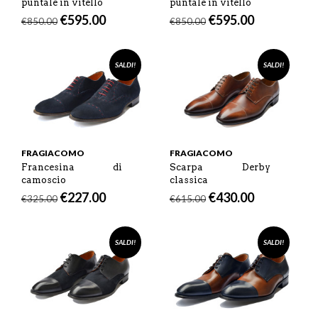
puntale in vitello
puntale in vitello
€
595.00
€
595.00
€
850.00
€
850.00
SALDI!
SALDI!
FRAGIACOMO
FRAGIACOMO
Francesina di
Scarpa Derby
camoscio
classica
€
227.00
€
430.00
€
325.00
€
615.00
SALDI!
SALDI!