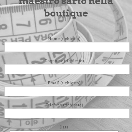
maestro sarto nella
boutique
Nome (richiesto)
Cognome (richiesto)
Email (richiesto)
Telefono (richiesto)
Data