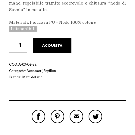
mano, regolabile tramite scorrevole e chiusura “nodo di
Savoia” in metallo.
Materiali: Fiocco in PU – Nodo 100% cotone
1 disponibili
ACQUISTA
COD:
A-03-04-27
.
Categorie:
Accessori
,
Papillon
.
Brands:
Mani del sud
.
S
P
E
T
H
I
M
W
A
N
A
E
R
T
I
E
E
H
L
T