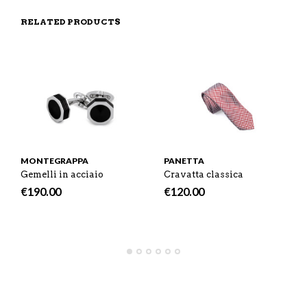
N
S
F
H
F
I
R
I
RELATED PRODUCTS
A
T
I
S
C
E
E
I
E
M
N
T
B
D
E
O
M
O
K
MONTEGRAPPA
PANETTA
Gemelli in acciaio
Cravatta classica
€
190.00
€
120.00