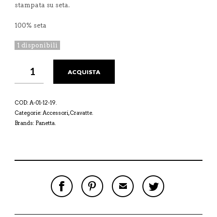
stampata su seta.
100% seta
1 disponibili
ACQUISTA
COD:
A-01-12-19
.
Categorie:
Accessori
,
Cravatte
.
Brands:
Panetta
.
S
P
E
T
H
I
M
W
A
N
A
E
R
T
I
E
E
H
L
T
O
I
A
T