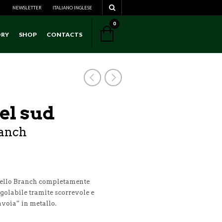
NEWSLETTER
ITALIANO
NAVIGATION
INGLESE
0
ORY
SHOP
CONTACTS
NAVIGATION
el sud
ranch
dello Branch completamente
egolabile tramite scorrevole e
avoia” in metallo.