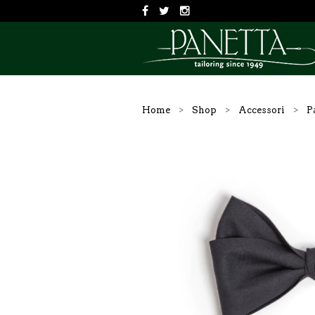
Home
>
Shop
>
Accessori
>
P