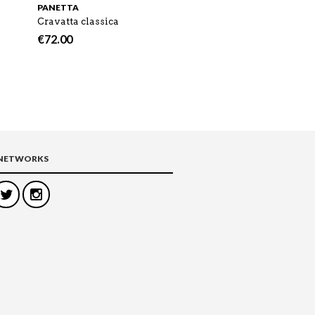
PANETTA
MANI DEL SUD
Cravatta classica
Papillon Prince
€
72.00
€
120.00
 NETWORKS