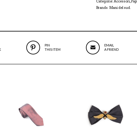
Categorie:
Accessori
,
Pap
Brands:
Mani del sud
.
PIN
EMAIL
K
THIS ITEM
A FRIEND