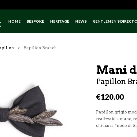
HOME
BESPOKE
HERITAGE
NEWS
GENTLEMEN’S DIRECT
apillon
> Papillon Branch
Mani d
Papillon B
€
120.00
Papillon grigio mo
realizzato a mano, r
chiusura “nodo di S