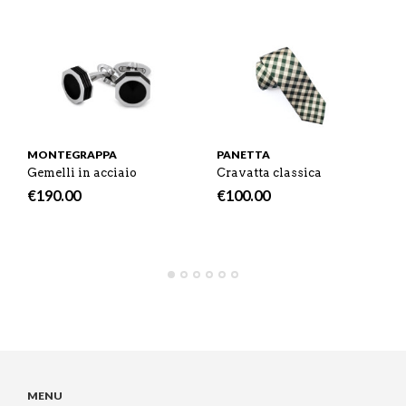
E
M
N
T
B
D
E
O
M
O
K
MONTEGRAPPA
PANETTA
Gemelli in acciaio
Cravatta classica
€
190.00
€
100.00
MENU