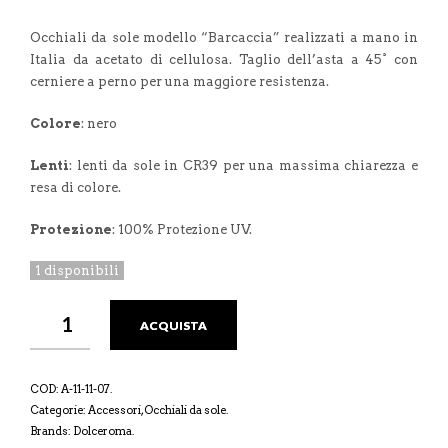
Occhiali da sole modello “Barcaccia” realizzati a mano in
Italia da acetato di cellulosa. Taglio dell’asta a 45° con
cerniere a perno per una maggiore resistenza.
Colore
: nero
Lenti
: lenti da sole in CR39 per una massima chiarezza e
resa di colore.
Protezione
: 100% Protezione UV.
1 disponibili
ACQUISTA
COD:
A-11-11-07
.
Categorie:
Accessori
,
Occhiali da sole
.
Brands:
Dolceroma
.