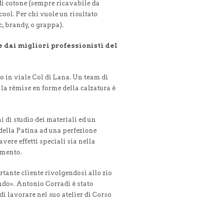
 di cotone (sempre ricavabile da
cool. Per chi vuole un risultato
c, brandy, o grappa).
e dai migliori professionisti del
 o in viale Col di Lana. Un team di
la rémise en forme della calzatura è
 di studio dei materiali ed un
della Patina ad una perfezione
vere effetti speciali sia nella
imento.
tante cliente rivolgendosi allo zio
ndo». Antonio Corradi è stato
i lavorare nel suo atelier di Corso