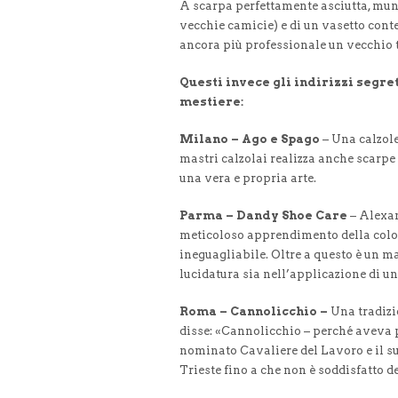
A scarpa perfettamente asciutta, munir
vecchie camicie) e di un vasetto conte
ancora più professionale un vecchio tr
Questi invece gli indirizzi segre
mestiere:
Milano – Ago e Spago
– Una calzole
mastri calzolai realizza anche scarpe
una vera e propria arte.
Parma – Dandy Shoe Care
– Alexan
meticoloso apprendimento della colora
ineguagliabile. Oltre a questo è un ma
lucidatura sia nell’applicazione di u
Roma – Cannolicchio –
Una tradizi
disse: «Cannolicchio – perché aveva p
nominato Cavaliere del Lavoro e il su
Trieste fino a che non è soddisfatto de