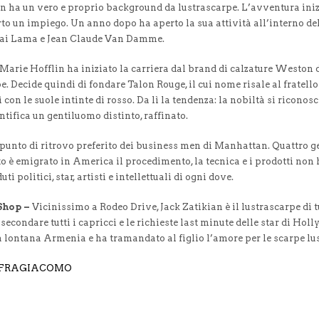
n ha un vero e proprio background da lustrascarpe. L’avventura iniz
to un impiego. Un anno dopo ha aperto la sua attività all’interno del
alai Lama e Jean Claude Van Damme.
Marie Hofflin ha iniziato la carriera dal brand di calzature Weston 
pe. Decide quindi di fondare Talon Rouge, il cui nome risale al frate
ì con le suole intinte di rosso. Da lì la tendenza: la nobiltà si riconos
ntifica un gentiluomo distinto, raffinato.
 punto di ritrovo preferito dei business men di Manhattan. Quattro g
o è emigrato in America il procedimento, la tecnica e i prodotti non
i politici, star, artisti e intellettuali di ogni dove.
Shop –
Vicinissimo a Rodeo Drive, Jack Zatikian è il lustrascarpe di tu
econdare tutti i capricci e le richieste last minute delle star di Holl
la lontana Armenia e ha tramandato al figlio l’amore per le scarpe lus
E FRAGIACOMO