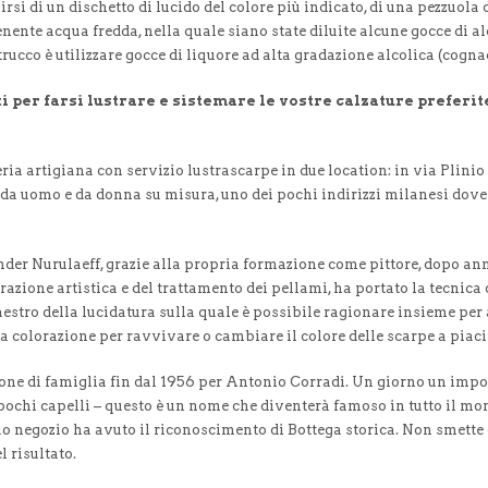
si di un dischetto di lucido del colore più indicato, di una pezzuola
nente acqua fredda, nella quale siano state diluite alcune gocce di al
ucco è utilizzare gocce di liquore ad alta gradazione alcolica (cogna
ti per farsi lustrare e sistemare le vostre calzature preferit
ria artigiana con servizio lustrascarpe in due location: in via Plinio
 da uomo e da donna su misura, uno dei pochi indirizzi milanesi dove 
der Nurulaeff, grazie alla propria formazione come pittore, dopo anni
zione artistica e del trattamento dei pellami, ha portato la tecnica 
estro della lucidatura sulla quale è possibile ragionare insieme per a
na colorazione per ravvivare o cambiare il colore delle scarpe a piac
one di famiglia fin dal 1956 per Antonio Corradi. Un giorno un impor
ochi capelli – questo è un nome che diventerà famoso in tutto il mo
o negozio ha avuto il riconoscimento di Bottega storica. Non smette d
l risultato.