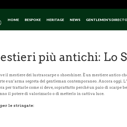
HOME
BESPOKE
HERITAGE
NEWS
GENTLEMEN’S DIRECT
stieri più antichi: Lo
ve il mestiere dei lustrascarpe o shoeshiner. È un mestiere antico 
 arte e un’arma segreta del gentleman contemporaneo. Ancora oggi. L
ra per trattarle come si deve, soprattutto perché un paio di scarpe b
no il potere di valorizzarlo o di metterlo in cattiva luce.
per le stringate: