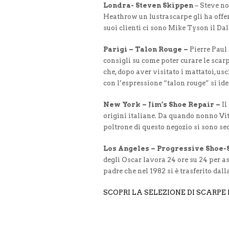
Londra- Steven Skippen
– Steve no
Heathrow un lustrascarpe gli ha offer
suoi clienti ci sono Mike Tyson il D
Parigi – Talon Rouge –
Pierre Paul 
consigli su come poter curare le scar
che, dopo aver visitato i mattatoi, usc
con l’espressione “talon rouge” si ide
New York – Jim’s Shoe Repair –
Il
origini italiane. Da quando nonno Vit
poltrone di questo negozio si sono sedut
Los Angeles – Progressive Shoe-
degli Oscar lavora 24 ore su 24 per ass
padre che nel 1982 si è trasferito dal
SCOPRI LA SELEZIONE DI SCARP