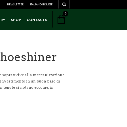
NEWSLETTER
ITALIANO
NAVIGATION
INGLESE
0
ORY
SHOP
CONTACTS
NAVIGATION
 Shoeshiner
che sopravvive alla meccanizzazione
’investimento in un buon paio di
en tenute si notano eccome, in