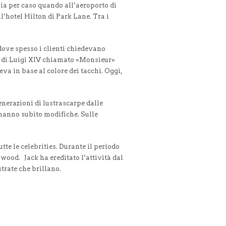
ia per caso quando all’aeroporto di
l’hotel Hilton di Park Lane. Tra i
dove spesso i clienti chiedevano
llo di Luigi XIV chiamato «Monsieur»
ceva in base al colore dei tacchi. Oggi,
enerazioni di lustrascarpe dalle
 hanno subito modifiche. Sulle
tte le celebrities. Durante il periodo
ywood. Jack ha ereditato l’attività dal
trate che brillano.