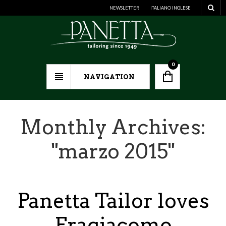
NEWSLETTER
ITALIANO
INGLESE
0
NAVIGATION
Monthly Archives:
"
marzo 2015
"
Panetta Tailor loves
Fragiacomo