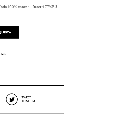
 Nodo 100% cotone – Inserti 77%PU –
QUISTA
illon
.
TWEET
THIS ITEM