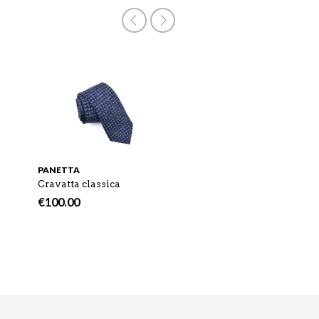
ESA
PANETTA
MONTEGRAPPA
Cravatta classica
Gemelli in acciaio
€
100.00
€
175.00