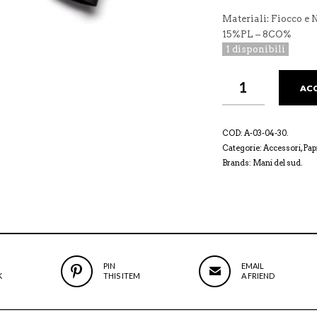
Materiali: Fiocco e
15%PL – 8CO%
1 disponibili
AC
COD:
A-03-04-30
.
Categorie:
Accessori
,
Pap
Brands:
Mani del sud
.
PIN
EMAIL
K
THIS ITEM
A FRIEND