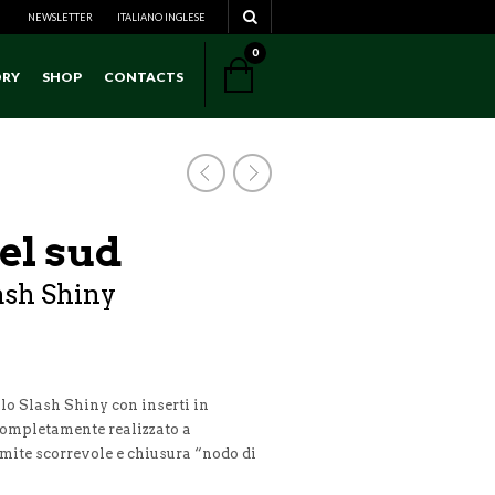
NEWSLETTER
ITALIANO
NAVIGATION
INGLESE
0
ORY
SHOP
CONTACTS
NAVIGATION
el sud
ash Shiny
lo Slash Shiny con inserti in
completamente realizzato a
mite scorrevole e chiusura “nodo di