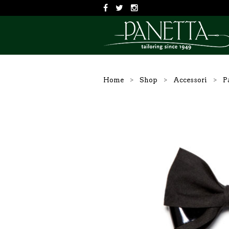
Home
>
Shop
>
Accessori
>
P